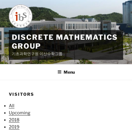
Skip
to
content
DISCRETE MATHEMATICS
GROUP
기초과학연구원 이산수학그룹
Menu
VISITORS
All
Upcoming
2018
2019