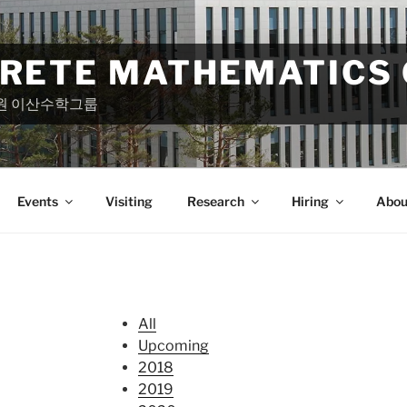
CRETE MATHEMATICS
원 이산수학그룹
Events
Visiting
Research
Hiring
Abou
All
Upcoming
2018
2019