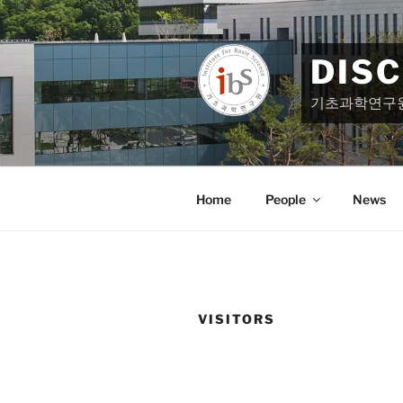
Skip
to
content
DIS
기초과학연구
Home
People
News
VISITORS