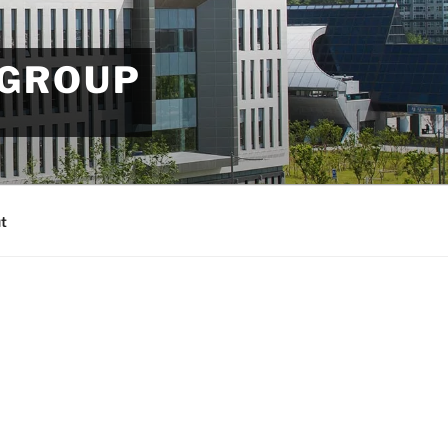
 GROUP
t