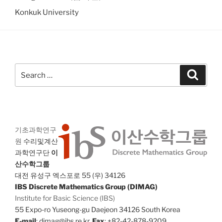
Konkuk University
Search
Search
for:
기초과학연구
원
수리및계산
과학연구단
이
산수학그룹
대전 유성구 엑스포로 55 (우) 34126
IBS Discrete Mathematics Group (DIMAG)
Institute for Basic Science (IBS)
55 Expo-ro Yuseong-gu Daejeon 34126 South Korea
E-mail
: dimag@ibs.re.kr,
Fax
: +82-42-878-9209