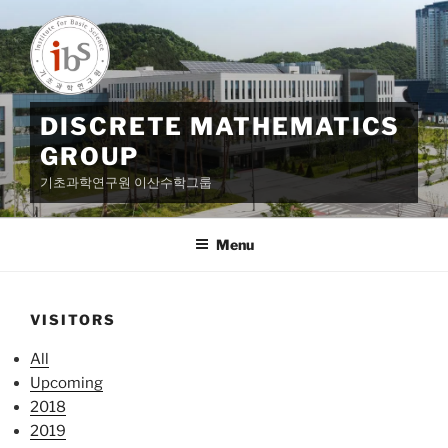
Skip
to
content
DISCRETE MATHEMATICS
GROUP
기초과학연구원 이산수학그룹
Menu
VISITORS
All
Upcoming
2018
2019