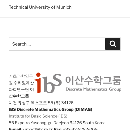
Technical University of Munich
Search
Search
for:
기초과학연구
원
수리및계산
과학연구단
이
산수학그룹
대전 유성구 엑스포로 55 (우) 34126
IBS Discrete Mathematics Group (DIMAG)
Institute for Basic Science (IBS)
55 Expo-ro Yuseong-gu Daejeon 34126 South Korea
E-mail
: dimag@ibs.re.kr,
Fax
: +82-42-878-9209